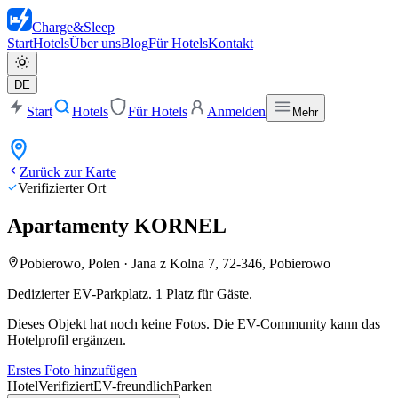
Charge
&
Sleep
Start
Hotels
Über uns
Blog
Für Hotels
Kontakt
DE
Start
Hotels
Für Hotels
Anmelden
Mehr
Zurück zur Karte
Verifizierter Ort
Apartamenty KORNEL
Pobierowo, Polen
·
Jana z Kolna 7, 72-346, Pobierowo
Dedizierter EV-Parkplatz. 1 Platz für Gäste.
Dieses Objekt hat noch keine Fotos. Die EV-Community kann das
Hotelprofil ergänzen.
Erstes Foto hinzufügen
Hotel
Verifiziert
EV-freundlich
Parken