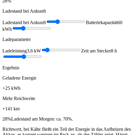
28
%
Ladestand bei Ankunft
Ladestand bei Ankunft
Batteriekapazität
60
kWh
Ladeparameter
Ladeleistung
3.6
kW
Zeit am Stecker
8
h
Ergebnis
Geladene Energie
+
25
kWh
Mehr Reichweite
+
141
km
28
%
Ladestand am Morgen: ca. 70%.
Richtwert, bei Kälte fließt ein Teil der Energie in das Aufheizen des
Akkus, es kommt weniger im Pack an, als der Zähler zeigt. Hängt