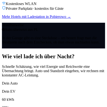
Kostenloses WLAN
Privater Parkplatz
·
kostenlos für Gäste
Mehr Hotels mit Ladestation in Pobierowo
→
Hotelhinweise
🌐
Auto-übersetzt aus PL
In der Garage gibt es eine Steckdose – am besten fragt man die
Besitzerin nach dem Einchecken, ob man etwas nachladen kann.
Wie viel lade ich über Nacht?
Schnelle Schätzung, wie viel Energie und Reichweite eine
Übernachtung bringt. Auto und Standzeit eingeben, wir rechnen mit
konstanter AC-Leistung.
Dein Auto
Dein EV
60
kWh