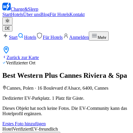
Charge
&
Sleep
Start
Hotels
Über uns
Blog
Für Hotels
Kontakt
DE
Start
Hotels
Für Hotels
Anmelden
Mehr
Zurück zur Karte
Verifizierter Ort
Best Western Plus Cannes Riviera & Spa
Cannes, Polen
·
16 Boulevard d'Alsace, 6400, Cannes
Dedizierter EV-Parkplatz. 1 Platz für Gäste.
Dieses Objekt hat noch keine Fotos. Die EV-Community kann das
Hotelprofil ergänzen.
Erstes Foto hinzufügen
Hotel
Verifiziert
EV-freundlich