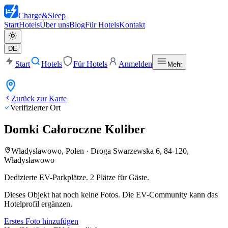
Charge
&
Sleep
Start
Hotels
Über uns
Blog
Für Hotels
Kontakt
DE
Start
Hotels
Für Hotels
Anmelden
Mehr
Zurück zur Karte
Verifizierter Ort
Domki Całoroczne Koliber
Władysławowo, Polen
·
Droga Swarzewska 6, 84-120,
Władysławowo
Dedizierte EV-Parkplätze. 2 Plätze für Gäste.
Dieses Objekt hat noch keine Fotos. Die EV-Community kann das
Hotelprofil ergänzen.
Erstes Foto hinzufügen