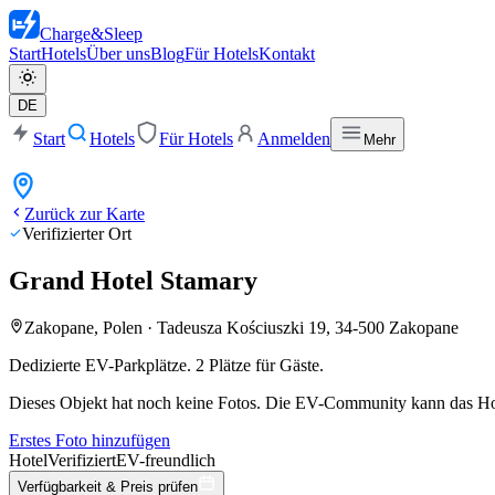
Charge
&
Sleep
Start
Hotels
Über uns
Blog
Für Hotels
Kontakt
DE
Start
Hotels
Für Hotels
Anmelden
Mehr
Zurück zur Karte
Verifizierter Ort
Grand Hotel Stamary
Zakopane, Polen
·
Tadeusza Kościuszki 19, 34-500 Zakopane
Dedizierte EV-Parkplätze. 2 Plätze für Gäste.
Dieses Objekt hat noch keine Fotos. Die EV-Community kann das Hot
Erstes Foto hinzufügen
Hotel
Verifiziert
EV-freundlich
Verfügbarkeit & Preis prüfen