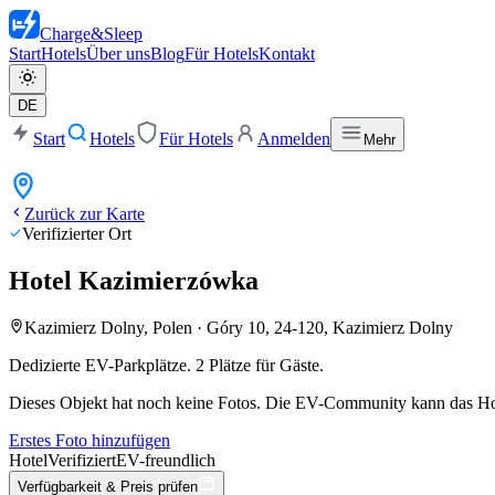
Charge
&
Sleep
Start
Hotels
Über uns
Blog
Für Hotels
Kontakt
DE
Start
Hotels
Für Hotels
Anmelden
Mehr
Zurück zur Karte
Verifizierter Ort
Hotel Kazimierzówka
Kazimierz Dolny, Polen
·
Góry 10, 24-120, Kazimierz Dolny
Dedizierte EV-Parkplätze. 2 Plätze für Gäste.
Dieses Objekt hat noch keine Fotos. Die EV-Community kann das Hot
Erstes Foto hinzufügen
Hotel
Verifiziert
EV-freundlich
Verfügbarkeit & Preis prüfen