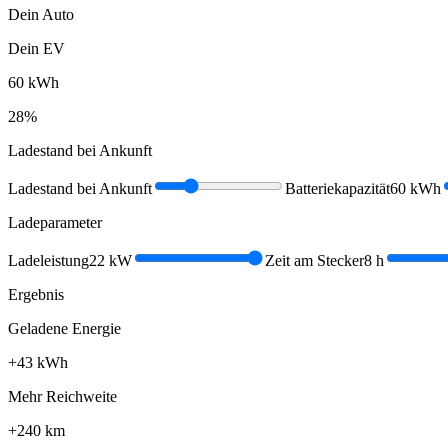
Dein Auto
Dein EV
60
kWh
28
%
Ladestand bei Ankunft
Ladestand bei Ankunft
Batteriekapazität
60
kWh
Ladeparameter
Ladeleistung
22
kW
Zeit am Stecker
8
h
Ergebnis
Geladene Energie
+
43
kWh
Mehr Reichweite
+
240
km