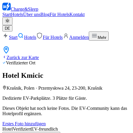
Charge
&
Sleep
Start
Hotels
Über uns
Blog
Für Hotels
Kontakt
DE
Start
Hotels
Für Hotels
Anmelden
Mehr
Zurück zur Karte
Verifizierter Ort
Hotel Kmicic
Kraśnik, Polen
·
Przemysłowa 24, 23-200, Kraśnik
Dedizierte EV-Parkplätze. 3 Plätze für Gäste.
Dieses Objekt hat noch keine Fotos. Die EV-Community kann das
Hotelprofil ergänzen.
Erstes Foto hinzufügen
Hotel
Verifiziert
EV-freundlich