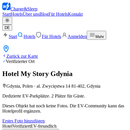
Charge
&
Sleep
Start
Hotels
Über uns
Blog
Für Hotels
Kontakt
DE
Start
Hotels
Für Hotels
Anmelden
Mehr
Zurück zur Karte
Verifizierter Ort
Hotel My Story Gdynia
Gdynia, Polen
·
al. Zwycięstwa 14 81-402, Gdynia
Dedizierte EV-Parkplätze. 2 Plätze für Gäste.
Dieses Objekt hat noch keine Fotos. Die EV-Community kann das
Hotelprofil ergänzen.
Erstes Foto hinzufügen
Hotel
Verifiziert
EV-freundlich