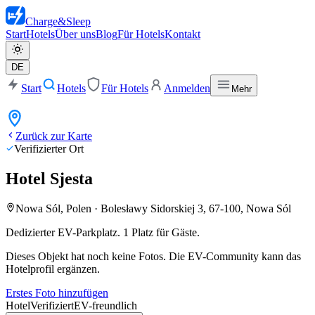
Charge
&
Sleep
Start
Hotels
Über uns
Blog
Für Hotels
Kontakt
DE
Start
Hotels
Für Hotels
Anmelden
Mehr
Zurück zur Karte
Verifizierter Ort
Hotel Sjesta
Nowa Sól, Polen
·
Bolesławy Sidorskiej 3, 67-100, Nowa Sól
Dedizierter EV-Parkplatz. 1 Platz für Gäste.
Dieses Objekt hat noch keine Fotos. Die EV-Community kann das
Hotelprofil ergänzen.
Erstes Foto hinzufügen
Hotel
Verifiziert
EV-freundlich