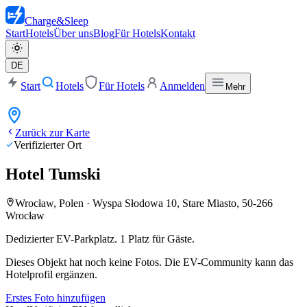
Charge
&
Sleep
Start
Hotels
Über uns
Blog
Für Hotels
Kontakt
DE
Start
Hotels
Für Hotels
Anmelden
Mehr
Zurück zur Karte
Verifizierter Ort
Hotel Tumski
Wrocław, Polen
·
Wyspa Słodowa 10, Stare Miasto, 50-266
Wrocław
Dedizierter EV-Parkplatz. 1 Platz für Gäste.
Dieses Objekt hat noch keine Fotos. Die EV-Community kann das
Hotelprofil ergänzen.
Erstes Foto hinzufügen