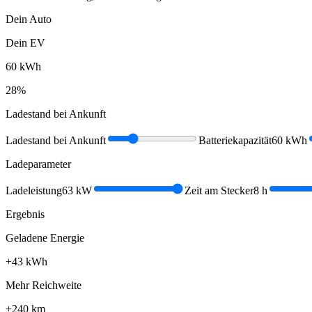
Dein Auto
Dein EV
60
kWh
28
%
Ladestand bei Ankunft
Ladestand bei Ankunft
Batteriekapazität
60
kWh
Ladeparameter
Ladeleistung
63
kW
Zeit am Stecker
8
h
Ergebnis
Geladene Energie
+
43
kWh
Mehr Reichweite
+
240
km