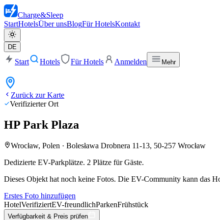
Charge
&
Sleep
Start
Hotels
Über uns
Blog
Für Hotels
Kontakt
DE
Start
Hotels
Für Hotels
Anmelden
Mehr
Zurück zur Karte
Verifizierter Ort
HP Park Plaza
Wrocław, Polen
·
Bolesława Drobnera 11-13, 50-257 Wrocław
Dedizierte EV-Parkplätze. 2 Plätze für Gäste.
Dieses Objekt hat noch keine Fotos. Die EV-Community kann das Hot
Erstes Foto hinzufügen
Hotel
Verifiziert
EV-freundlich
Parken
Frühstück
Verfügbarkeit & Preis prüfen