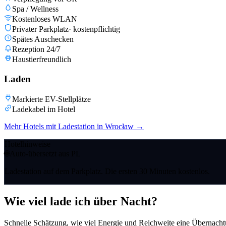
Spa / Wellness
Kostenloses WLAN
Privater Parkplatz
·
kostenpflichtig
Spätes Auschecken
Rezeption 24/7
Haustierfreundlich
Laden
Markierte EV-Stellplätze
Ladekabel im Hotel
Mehr Hotels mit Ladestation in Wrocław
→
Hotelhinweise
🌐
Auto-übersetzt aus PL
Ladestation auf dem Parkplatz. Die ersten 30 Minuten kostenlos.
Wie viel lade ich über Nacht?
Schnelle Schätzung, wie viel Energie und Reichweite eine Übernacht