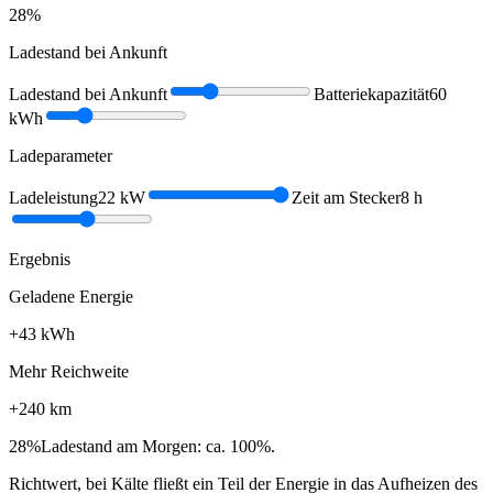
28
%
Ladestand bei Ankunft
Ladestand bei Ankunft
Batteriekapazität
60
kWh
Ladeparameter
Ladeleistung
22
kW
Zeit am Stecker
8
h
Ergebnis
Geladene Energie
+
43
kWh
Mehr Reichweite
+
240
km
28
%
Ladestand am Morgen: ca. 100%.
Richtwert, bei Kälte fließt ein Teil der Energie in das Aufheizen des