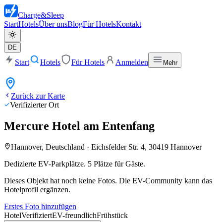
Charge
&
Sleep
Start
Hotels
Über uns
Blog
Für Hotels
Kontakt
DE
Start
Hotels
Für Hotels
Anmelden
Mehr
Zurück zur Karte
Verifizierter Ort
Mercure Hotel am Entenfang
Hannover, Deutschland
·
Eichsfelder Str. 4, 30419 Hannover
Dedizierte EV-Parkplätze. 5 Plätze für Gäste.
Dieses Objekt hat noch keine Fotos. Die EV-Community kann das
Hotelprofil ergänzen.
Erstes Foto hinzufügen
Hotel
Verifiziert
EV-freundlich
Frühstück