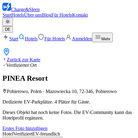
Charge
&
Sleep
Start
Hotels
Über uns
Blog
Für Hotels
Kontakt
DE
Start
Hotels
Für Hotels
Anmelden
Mehr
Zurück zur Karte
Verifizierter Ort
PINEA Resort
Pobierowo, Polen
·
Mazowiecka 10, 72-346, Pobierowo
Dedizierte EV-Parkplätze. 4 Plätze für Gäste.
Dieses Objekt hat noch keine Fotos. Die EV-Community kann das
Hotelprofil ergänzen.
Erstes Foto hinzufügen
Hotel
Verifiziert
EV-freundlich