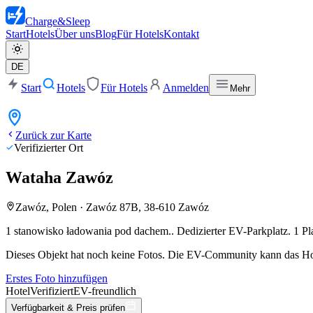
Charge
&
Sleep
Start
Hotels
Über uns
Blog
Für Hotels
Kontakt
DE
Start
Hotels
Für Hotels
Anmelden
Mehr
Zurück zur Karte
Verifizierter Ort
Wataha Zawóz
Zawóz, Polen
·
Zawóz 87B, 38-610 Zawóz
1 stanowisko ładowania pod dachem..
Dedizierter EV-Parkplatz. 1 Pla
Dieses Objekt hat noch keine Fotos. Die EV-Community kann das Hot
Erstes Foto hinzufügen
Hotel
Verifiziert
EV-freundlich
Verfügbarkeit & Preis prüfen