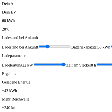
Dein Auto
Dein EV
60
kWh
28
%
Ladestand bei Ankunft
Ladestand bei Ankunft
Batteriekapazität
60
kWh
Ladeparameter
Ladeleistung
22
kW
Zeit am Stecker
8
h
Ergebnis
Geladene Energie
+
43
kWh
Mehr Reichweite
+
240
km