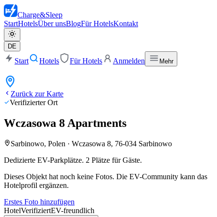
Charge
&
Sleep
Start
Hotels
Über uns
Blog
Für Hotels
Kontakt
DE
Start
Hotels
Für Hotels
Anmelden
Mehr
Zurück zur Karte
Verifizierter Ort
Wczasowa 8 Apartments
Sarbinowo, Polen
·
Wczasowa 8, 76-034 Sarbinowo
Dedizierte EV-Parkplätze. 2 Plätze für Gäste.
Dieses Objekt hat noch keine Fotos. Die EV-Community kann das
Hotelprofil ergänzen.
Erstes Foto hinzufügen
Hotel
Verifiziert
EV-freundlich