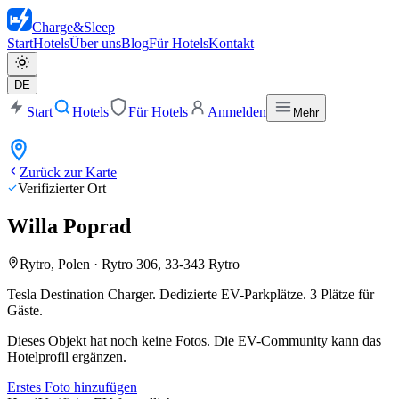
Charge
&
Sleep
Start
Hotels
Über uns
Blog
Für Hotels
Kontakt
DE
Start
Hotels
Für Hotels
Anmelden
Mehr
Zurück zur Karte
Verifizierter Ort
Willa Poprad
Rytro, Polen
·
Rytro 306, 33-343 Rytro
Tesla Destination Charger.
Dedizierte EV-Parkplätze. 3 Plätze für
Gäste.
Dieses Objekt hat noch keine Fotos. Die EV-Community kann das
Hotelprofil ergänzen.
Erstes Foto hinzufügen