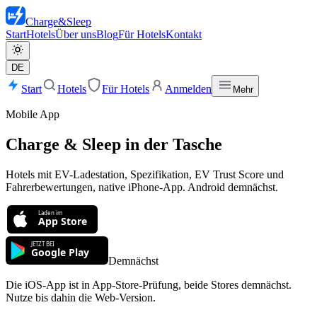
Charge
&
Sleep
Start
Hotels
Über uns
Blog
Für Hotels
Kontakt
DE
Start
Hotels
Für Hotels
Anmelden
Mehr
Mobile App
Charge & Sleep in der Tasche
Hotels mit EV-Ladestation, Spezifikation, EV Trust Score und
Fahrerbewertungen, native iPhone-App. Android demnächst.
Demnächst
Die iOS-App ist in App-Store-Prüfung, beide Stores demnächst.
Nutze bis dahin die Web-Version.